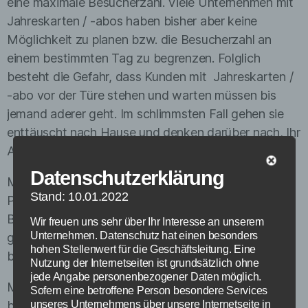
eine maximale Besucherzahl. Viele Unternehmen mit
Jahreskarten / -abos haben bisher aber keine
Möglichkeit zu planen bzw. die Besucherzahl an
einem bestimmten Tag zu begrenzen. Folglich
besteht die Gefahr, dass Kunden mit Jahreskarten /
-abo vor der Türe stehen und warten müssen bis
jemand aderer geht. Im schlimmsten Fall gehen sie
enttäuscht nach Hause und denken darüber nach, Ihr
Abo zu kündigen.
Datenschutzerklärung
Manche Unternehmen haben zusätzlich das
Stand: 10.01.2022
Problem, dass vorhandene Ticket-Systeme keine
Bindung des Tickets auf einen bestimmten Tage
Wir freuen uns sehr über Ihr Interesse an unserem
Unternehmen. Datenschutz hat einen besonders
gegeben ist oder Freikarten nicht an einen
hohen Stellenwert für die Geschäftsleitung. Eine
bestimmten Tag gebunden sind.
Nutzung der Internetseiten ist grundsätzlich ohne
jede Angabe personenbezogener Daten möglich.
Mit besuchsplaner.com können Sie Besuchströme
Sofern eine betroffene Person besondere Services
besser steuern und zugleich zur Zufriedenheit der
unseres Unternehmens über unsere Internetseite in