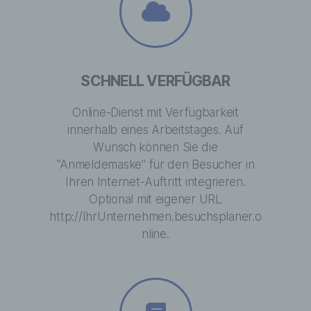
Zuordnung zu einer Kennung wie einem
Namen, zu einer Kennnummer, zu
Standortdaten, zu einer Online-Kennung
oder zu einem oder mehreren besonderen
Merkmalen, die Ausdruck der physischen,
SCHNELL VERFÜGBAR
physiologischen, genetischen,
psychischen, wirtschaftlichen, kulturellen
oder sozialen Identität dieser natürlichen
Online-Dienst mit Verfügbarkeit
Person sind, identifiziert werden kann.
innerhalb eines Arbeitstages. Auf
Wunsch können Sie die
"Anmeldemaske" für den Besucher in
b) betroffene Person
Ihren Internet-Auftritt integrieren.
Optional mit eigener URL
Betroffene Person ist jede identifizierte
http://IhrUnternehmen.besuchsplaner.o
oder identifizierbare natürliche Person,
nline.
deren personenbezogene Daten von dem
für die Verarbeitung Verantwortlichen
verarbeitet werden.