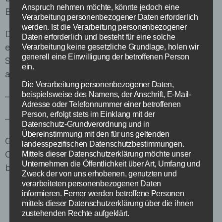
Anspruch nehmen möchte, könnte jedoch eine
Besucher beitragen.
Verarbeitung personenbezogener Daten erforderlich
werden. Ist die Verarbeitung personenbezogener
Das Reservierungssystem besuchsplaner.com
Daten erforderlich und besteht für eine solche
ergänzent vorhandene Ticketsysteme indem es 2
Verarbeitung keine gesetzliche Grundlage, holen wir
generell eine Einwilligung der betroffenen Person
Stufen der Registrierung (neben dem Ticket-Kauf)
ein.
anbietet:
Die Verarbeitung personenbezogener Daten,
beispielsweise des Namens, der Anschrift, E-Mail-
–
Besuch
Adresse oder Telefonnummer einer betroffenen
Person, erfolgt stets im Einklang mit der
–
Reserveriung für eine oder mehere Attraktionen
Datenschutz-Grundverordnung und in
Übereinstimmung mit den für uns geltenden
Gerne beraten wir Sie telefonisch oder mittels eine
landesspezifischen Datenschutzbestimmungen.
Online-Präsentation auch am Wochende, da uns
Mittels dieser Datenschutzerklärung möchte unser
Unternehmen die Öffentlichkeit über Art, Umfang und
bewusst ist, dass die Zeit drängt.
Kontakt
Zweck der von uns erhobenen, genutzten und
verarbeiteten personenbezogenen Daten
informieren. Ferner werden betroffene Personen
mittels dieser Datenschutzerklärung über die ihnen
zustehenden Rechte aufgeklärt.