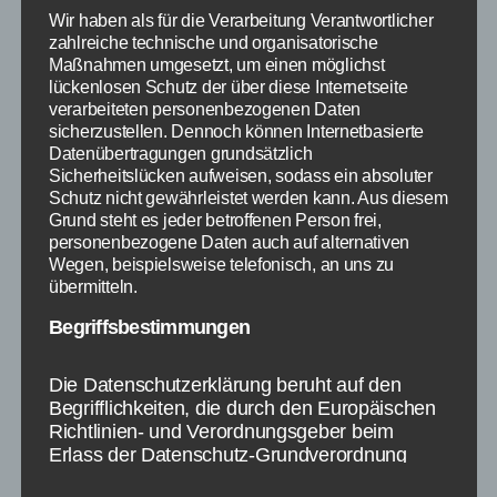
Wir haben als für die Verarbeitung Verantwortlicher
zahlreiche technische und organisatorische
Maßnahmen umgesetzt, um einen möglichst
lückenlosen Schutz der über diese Internetseite
verarbeiteten personenbezogenen Daten
sicherzustellen. Dennoch können Internetbasierte
Datenübertragungen grundsätzlich
WARTESCHLANGEN
Sicherheitslücken aufweisen, sodass ein absoluter
VERMEIDEN
Schutz nicht gewährleistet werden kann. Aus diesem
Grund steht es jeder betroffenen Person frei,
personenbezogene Daten auch auf alternativen
Als Betreiber haben Sie dafür zu
Wegen, beispielsweise telefonisch, an uns zu
sorgen, dass die Mindestabstände
übermitteln.
eingehalten werden. Vermeinden Sie
Begriffsbestimmungen
Warteschlangen an einzelnen
Attraktionen indem Sie mit
Die Datenschutzerklärung beruht auf den
besuchsplaner.com den Aufenthalt
Begrifflichkeiten, die durch den Europäischen
Ihrer Besucher vorab planen.
Richtlinien- und Verordnungsgeber beim
Erlass der Datenschutz-Grundverordnung
(DS-GVO) verwendet wurden. Unsere